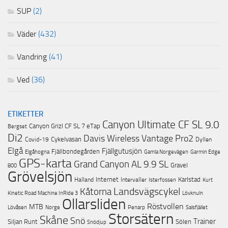
SUP
(2)
Väder
(432)
Vandring
(41)
Ved
(36)
ETIKETTER
Canyon Ultimate CF SL 9.0
Canyon Grizl CF SL 7 eTap
Bergset
Di2
Davis Wireless Vantage Pro2
Cykelvasan
Covid-19
Dyllen
Elgå
Fjällgutusjön
Fjällbondegården
Garmin Edge
Elgåhogna
Gamla Norgevägen
GPS-karta
Grand Canyon AL 9.9 SL
Gravel
800
Grövelsjön
Internet
Karlstad
Halland
Intervaller
Isterfossen
Kurt
Landsvägscykel
Kåtorna
Lövknuln
Kinetic Road Machine InRide 3
Ollarsliden
Röstvollen
MTB
Lövåsen
Norge
Penarp
Salsfjället
Storsätern
Skåne
Snö
Trainer
Siljan Runt
Sölen
Snödjup