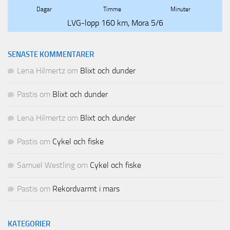
Dagar
Timme
Minuter
LVG-lopp 160 km, Mora 5/6
SENASTE KOMMENTARER
Lena Hilmertz
om
Blixt och dunder
Pastis
om
Blixt och dunder
Lena Hilmertz
om
Blixt och dunder
Pastis
om
Cykel och fiske
Samuel Westling
om
Cykel och fiske
Pastis
om
Rekordvarmt i mars
KATEGORIER