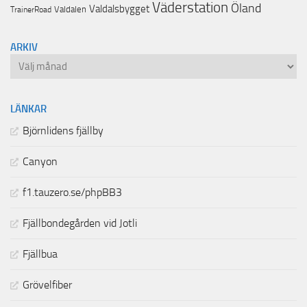
Väderstation
Öland
Valdalsbygget
Valdalen
TrainerRoad
ARKIV
Arkiv
LÄNKAR
Björnlidens fjällby
Canyon
f1.tauzero.se/phpBB3
Fjällbondegården vid Jotli
Fjällbua
Grövelfiber