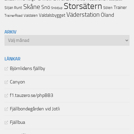
Storsätern
Skåne
Snö
Trainer
Siljan Runt
Sölen
Snödjup
Väderstation
Öland
Valdalsbygget
Valdalen
TrainerRoad
ARKIV
Arkiv
LÄNKAR
Björnlidens fjällby
Canyon
f1.tauzero.se/phpBB3
Fjällbondegården vid Jotli
Fjällbua