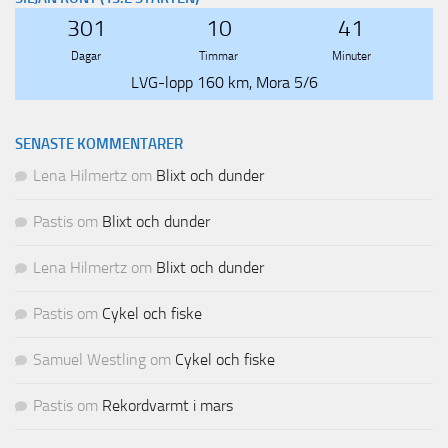
301
10
41
Dagar
Timmar
Minuter
LVG-lopp 160 km, Mora 5/6
SENASTE KOMMENTARER
Lena Hilmertz
om
Blixt och dunder
Pastis
om
Blixt och dunder
Lena Hilmertz
om
Blixt och dunder
Pastis
om
Cykel och fiske
Samuel Westling
om
Cykel och fiske
Pastis
om
Rekordvarmt i mars