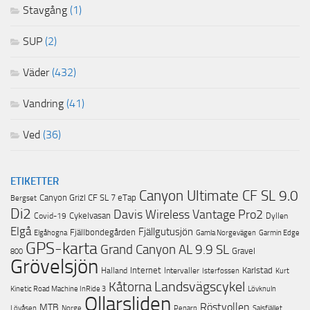
Stavgång
(1)
SUP
(2)
Väder
(432)
Vandring
(41)
Ved
(36)
ETIKETTER
Canyon Ultimate CF SL 9.0
Canyon Grizl CF SL 7 eTap
Bergset
Di2
Davis Wireless Vantage Pro2
Cykelvasan
Covid-19
Dyllen
Elgå
Fjällgutusjön
Fjällbondegården
Garmin Edge
Elgåhogna
Gamla Norgevägen
GPS-karta
Grand Canyon AL 9.9 SL
Gravel
800
Grövelsjön
Internet
Karlstad
Halland
Intervaller
Isterfossen
Kurt
Landsvägscykel
Kåtorna
Lövknuln
Kinetic Road Machine InRide 3
Ollarsliden
Röstvollen
MTB
Lövåsen
Norge
Penarp
Salsfjället