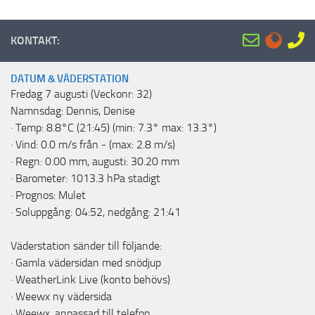
KONTAKT:
DATUM & VÄDERSTATION
Fredag 7 augusti (Veckonr: 32)
Namnsdag: Dennis, Denise
· Temp: 8.8°C (21:45) (min: 7.3° max: 13.3°)
· Vind: 0.0 m/s från - (max: 2.8 m/s)
· Regn: 0.00 mm, augusti: 30.20 mm
· Barometer: 1013.3 hPa stadigt
· Prognos: Mulet
· Soluppgång: 04:52, nedgång: 21:41
Väderstation sänder till följande:
·
Gamla vädersidan med snödjup
·
WeatherLink Live
(konto behövs)
·
Weewx ny vädersida
·
Weewx, anpassad till telefon