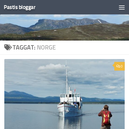
Pastis bloggar
Under innehåll
TAGGAT:
NORGE
0