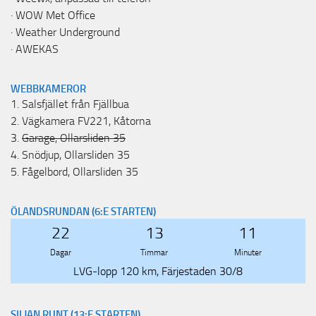
·
WOW Met Office
·
Weather Underground
·
AWEKAS
WEBBKAMEROR
1.
Salsfjället från Fjällbua
2.
Vägkamera FV221, Kåtorna
3.
Garage, Ollarsliden 35
4.
Snödjup, Ollarsliden 35
5.
Fågelbord, Ollarsliden 35
ÖLANDSRUNDAN (6:E STARTEN)
22
13
11
Dagar
Timmar
Minuter
LVG-lopp 120 km, Färjestaden 30/8
SILJAN RUNT (13:E STARTEN)