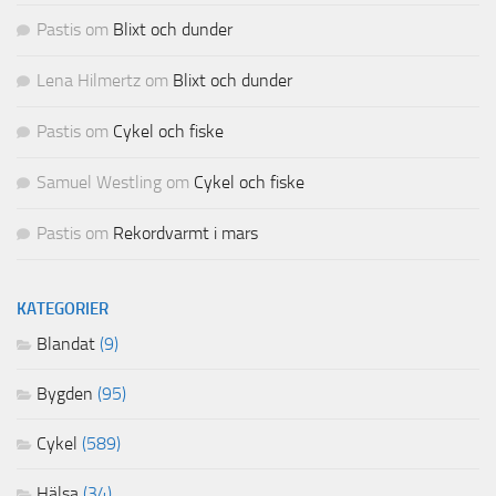
Pastis
om
Blixt och dunder
Lena Hilmertz
om
Blixt och dunder
Pastis
om
Cykel och fiske
Samuel Westling
om
Cykel och fiske
Pastis
om
Rekordvarmt i mars
KATEGORIER
Blandat
(9)
Bygden
(95)
Cykel
(589)
Hälsa
(34)