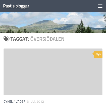
Pastis bloggar
Under innehåll
TAGGAT:
ÖVERSJÖDALEN
0
CYKEL
/
VÄDER
3 JULI, 2012