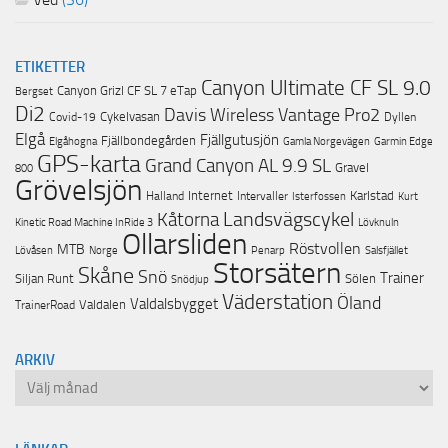
Ved
(36)
ETIKETTER
Canyon Ultimate CF SL 9.0
Canyon Grizl CF SL 7 eTap
Bergset
Di2
Davis Wireless Vantage Pro2
Cykelvasan
Covid-19
Dyllen
Elgå
Fjällgutusjön
Fjällbondegården
Garmin Edge
Elgåhogna
Gamla Norgevägen
GPS-karta
Grand Canyon AL 9.9 SL
Gravel
800
Grövelsjön
Internet
Karlstad
Halland
Intervaller
Isterfossen
Kurt
Landsvägscykel
Kåtorna
Lövknuln
Kinetic Road Machine InRide 3
Ollarsliden
Röstvollen
MTB
Lövåsen
Norge
Penarp
Salsfjället
Storsätern
Skåne
Snö
Trainer
Siljan Runt
Sölen
Snödjup
Väderstation
Öland
Valdalsbygget
Valdalen
TrainerRoad
ARKIV
Arkiv