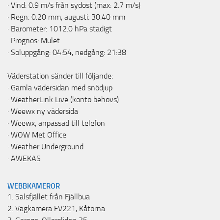
· Vind: 0.9 m/s från sydost (max: 2.7 m/s)
· Regn: 0.20 mm, augusti: 30.40 mm
· Barometer: 1012.0 hPa stadigt
· Prognos: Mulet
· Soluppgång: 04:54, nedgång: 21:38
Väderstation sänder till följande:
·
Gamla vädersidan med snödjup
·
WeatherLink Live
(konto behövs)
·
Weewx ny vädersida
·
Weewx, anpassad till telefon
·
WOW Met Office
·
Weather Underground
·
AWEKAS
WEBBKAMEROR
1.
Salsfjället från Fjällbua
2.
Vägkamera FV221, Kåtorna