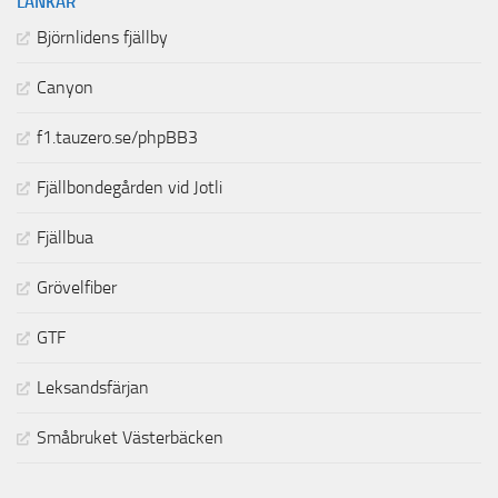
LÄNKAR
Björnlidens fjällby
Canyon
f1.tauzero.se/phpBB3
Fjällbondegården vid Jotli
Fjällbua
Grövelfiber
GTF
Leksandsfärjan
Småbruket Västerbäcken