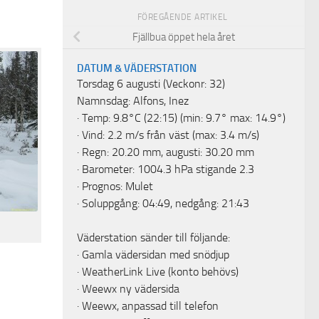
FÖREGÅENDE ARTIKEL
Fjällbua öppet hela året
DATUM & VÄDERSTATION
Torsdag 6 augusti (Veckonr: 32)
Namnsdag: Alfons, Inez
· Temp: 9.8°C (22:15) (min: 9.7° max: 14.9°)
· Vind: 2.2 m/s från väst (max: 3.4 m/s)
· Regn: 20.20 mm, augusti: 30.20 mm
· Barometer: 1004.3 hPa stigande 2.3
· Prognos: Mulet
· Soluppgång: 04:49, nedgång: 21:43
Väderstation sänder till följande:
·
Gamla vädersidan med snödjup
·
WeatherLink Live
(konto behövs)
·
Weewx ny vädersida
·
Weewx, anpassad till telefon