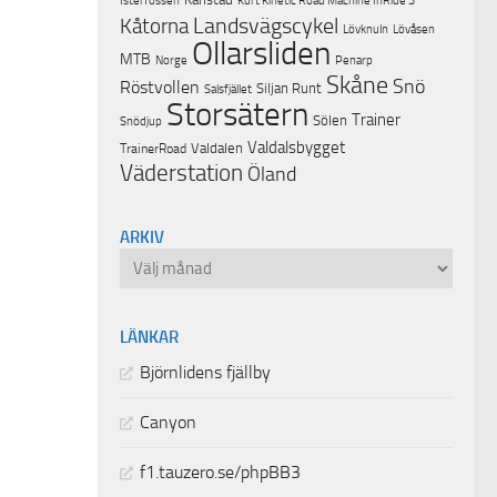
Isterfossen
Kurt Kinetic Road Machine InRide 3
Landsvägscykel
Kåtorna
Lövknuln
Lövåsen
Ollarsliden
MTB
Norge
Penarp
Skåne
Snö
Röstvollen
Siljan Runt
Salsfjället
Storsätern
Trainer
Sölen
Snödjup
Valdalsbygget
Valdalen
TrainerRoad
Väderstation
Öland
ARKIV
Arkiv
LÄNKAR
Björnlidens fjällby
Canyon
f1.tauzero.se/phpBB3