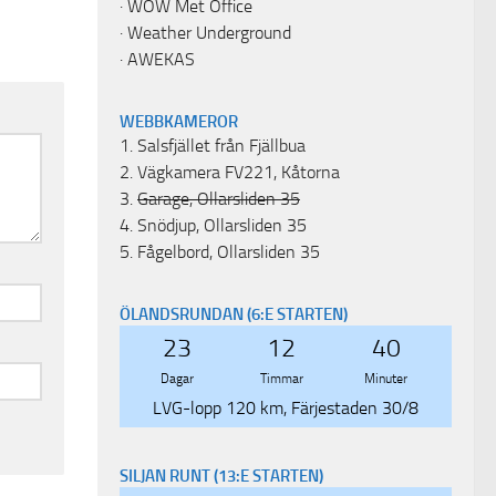
·
WOW Met Office
·
Weather Underground
·
AWEKAS
WEBBKAMEROR
1.
Salsfjället från Fjällbua
2.
Vägkamera FV221, Kåtorna
3.
Garage, Ollarsliden 35
4.
Snödjup, Ollarsliden 35
5.
Fågelbord, Ollarsliden 35
ÖLANDSRUNDAN (6:E STARTEN)
23
12
40
Dagar
Timmar
Minuter
LVG-lopp 120 km, Färjestaden 30/8
SILJAN RUNT (13:E STARTEN)