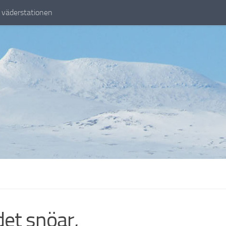
väderstationen
det snöar,