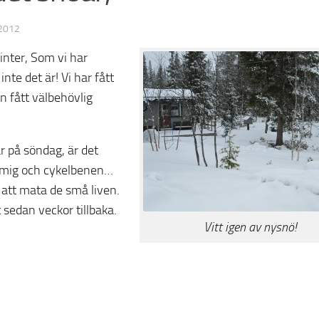
 2012
 vinter, Som vi har
nte det är! Vi har fått
n fått välbehövlig
r på söndag, är det
ga mig och cykelbenen…
t att mata de små liven.
sedan veckor tillbaka.
Vitt igen av nysnö!