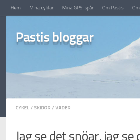
Hem
Mina cyklar
Mina GPS-spår
Om Pastis
Om 
Under innehåll
Pastis bloggar
CYKEL
/
SKIDOR
/
VÄDER
Jag se det snöar, jag se 