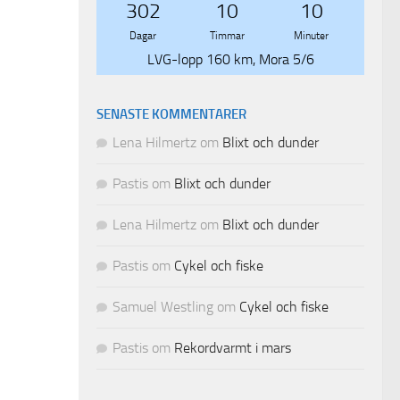
302
10
10
Dagar
Timmar
Minuter
LVG-lopp 160 km, Mora 5/6
SENASTE KOMMENTARER
Lena Hilmertz
om
Blixt och dunder
Pastis
om
Blixt och dunder
Lena Hilmertz
om
Blixt och dunder
Pastis
om
Cykel och fiske
Samuel Westling
om
Cykel och fiske
Pastis
om
Rekordvarmt i mars