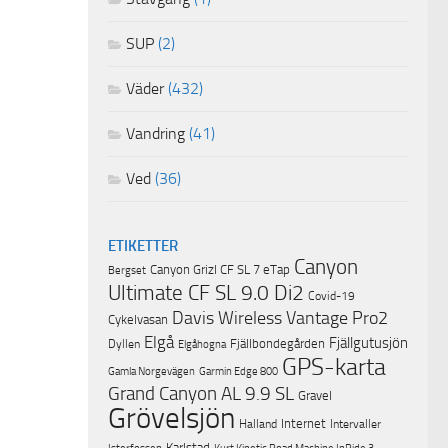
SUP
(2)
Väder
(432)
Vandring
(41)
Ved
(36)
ETIKETTER
Canyon
Canyon Grizl CF SL 7 eTap
Bergset
Ultimate CF SL 9.0 Di2
Covid-19
Davis Wireless Vantage Pro2
Cykelvasan
Elgå
Fjällgutusjön
Fjällbondegården
Dyllen
Elgåhogna
GPS-karta
Garmin Edge 800
Gamla Norgevägen
Grand Canyon AL 9.9 SL
Gravel
Grövelsjön
Internet
Halland
Intervaller
Karlstad