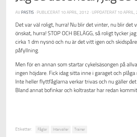
AV
PASTIS
· PUBLICERAT
10 APRIL, 2012
· UPPDATERAT
10 APRIL,
Det var väl roligt, hurra! Nu blir det vinter, nu blir det
önskat, hurra! STOP OCH BELÄGG, så roligt tycker jag i
cirka 1 dm nysnö och nu är det vitt igen och skidspåre
påfyllning.
Men för en annan som startar cykelsäsongen på allva
ingen höjdare. Fick idag sitta inne i garaget och plå
Inte heller flyttfåglarna verkar trivas och nu gäller de
Bland annat bofinkar och koltrastar har redan kommit 
Etiketter:
Fåglar
Intervaller
Trainer