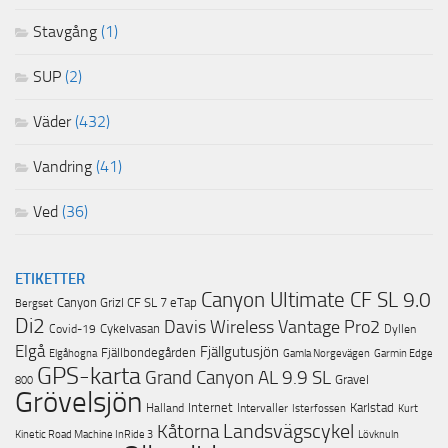
Stavgång
(1)
SUP
(2)
Väder
(432)
Vandring
(41)
Ved
(36)
ETIKETTER
Canyon Ultimate CF SL 9.0
Canyon Grizl CF SL 7 eTap
Bergset
Di2
Davis Wireless Vantage Pro2
Cykelvasan
Covid-19
Dyllen
Elgå
Fjällgutusjön
Fjällbondegården
Garmin Edge
Elgåhogna
Gamla Norgevägen
GPS-karta
Grand Canyon AL 9.9 SL
Gravel
800
Grövelsjön
Internet
Karlstad
Halland
Intervaller
Isterfossen
Kurt
Landsvägscykel
Kåtorna
Lövknuln
Kinetic Road Machine InRide 3