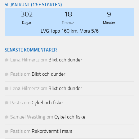
SILJAN RUNT (13:E STARTEN)
302
18
9
Dagar
Timmar
Minuter
LVG-lopp 160 km, Mora 5/6
SENASTE KOMMENTARER
Lena Hilmertz
om
Blixt och dunder
Pastis
om
Blixt och dunder
Lena Hilmertz
om
Blixt och dunder
Pastis
om
Cykel och fiske
Samuel Westling
om
Cykel och fiske
Pastis
om
Rekordvarmt i mars