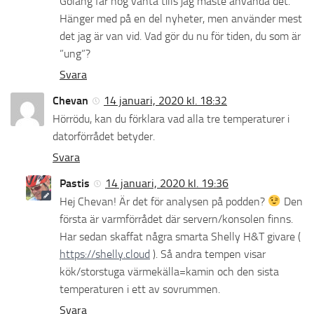
Golang får nog vänta tills jag måste använda det.
Hänger med på en del nyheter, men använder mest
det jag är van vid. Vad gör du nu för tiden, du som är
”ung”?
Svara
Chevan
14 januari, 2020 kl. 18:32
Hörrödu, kan du förklara vad alla tre temperaturer i
datorförrådet betyder.
Svara
Pastis
14 januari, 2020 kl. 19:36
Hej Chevan! Är det för analysen på podden?
Den
första är varmförrådet där servern/konsolen finns.
Har sedan skaffat några smarta Shelly H&T givare (
https://shelly.cloud
). Så andra tempen visar
kök/storstuga värmekälla=kamin och den sista
temperaturen i ett av sovrummen.
Svara