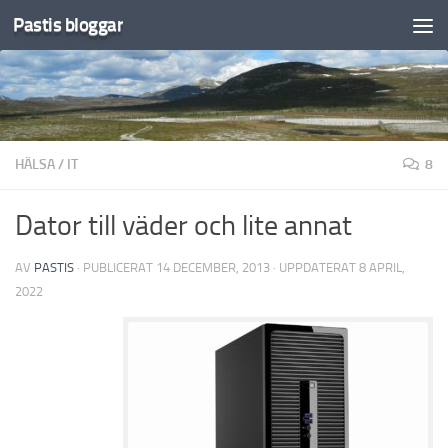
Pastis bloggar
Under innehåll
HÄLSA
/
IT
8
Dator till väder och lite annat
AV
PASTIS
· PUBLICERAT
14 DECEMBER, 2013
· UPPDATERAT
8 APRIL,
2022