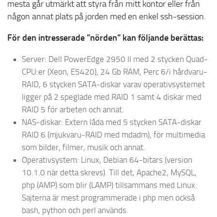
mesta går utmärkt att styra från mitt kontor eller från
någon annat plats på jorden med en enkel ssh-session.
För den intresserade ”nörden” kan följande berättas:
Server: Dell PowerEdge 2950 II med 2 stycken Quad-
CPU:er (Xeon, E5420), 24 Gb RAM, Perc 6/i hårdvaru-
RAID, 6 stycken SATA-diskar varav operativsystemet
ligger på 2 speglade med RAID 1 samt 4 diskar med
RAID 5 för arbeten och annat.
NAS-diskar: Extern låda med 5 stycken SATA-diskar
RAID 6 (mjukvaru-RAID med mdadm), för multimedia
som bilder, filmer, musik och annat.
Operativsystem: Linux, Debian 64-bitars (version
10.1.0 när detta skrevs). Till det, Apache2, MySQL,
php (AMP) som blir (LAMP) tillsammans med Linux.
Sajterna är mest programmerade i php men också
bash, python och perl används.