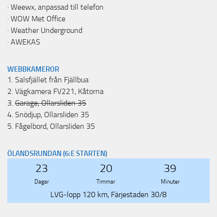
·
Weewx, anpassad till telefon
·
WOW Met Office
·
Weather Underground
·
AWEKAS
WEBBKAMEROR
1.
Salsfjället från Fjällbua
2.
Vägkamera FV221, Kåtorna
3.
Garage, Ollarsliden 35
4.
Snödjup, Ollarsliden 35
5.
Fågelbord, Ollarsliden 35
ÖLANDSRUNDAN (6:E STARTEN)
23
20
39
Dagar
Timmar
Minuter
LVG-lopp 120 km, Färjestaden 30/8