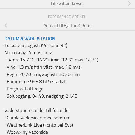
Lite välkända vyer
FÖREGÅENDE ARTIKEL
Anmäld till Fjälltur & Retur
DATUM & VÄDERSTATION
Torsdag 6 augusti (Veckonr: 32)
Namnsdag: Alfons, Inez
· Temp: 14.7°C (14:20) (min: 12.3° max: 14.7°)
· Vind: 1.3 m/s från väst (max: 1.8 m/s)
· Regn: 20.20 mm, augusti: 30.20 mm
· Barometer: 998.8 hPa stadigt
· Prognos: Lätt regn
· Soluppgång: 04:49, nedgång: 21:43
Väderstation sänder till följande:
·
Gamla vädersidan med snödjup
·
WeatherLink Live
(konto behövs)
·
Weewx ny vädersida