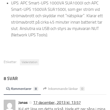
UPS: APC Smart-UPS 1000VA SUA1000I och APC
Smart-UPS 1500VA SUA1500I, som ger ström vid
strömavbrott och skyddar mot ”nätspikar”. Klarar ett
strömavbrott på cirka 45 minuter innan batteriet tar
slut. Anslutna via USB och styrs av mjukvaran NUT
(Network UPS Tools).
Etiketter:
Väderstation
8 SVAR
Kommentarer
8
Inkommande länkar
0
Jonas
17 december, 2013 kl. 13:57
Kul att läsa om detta också. Hade ett par såna i mina