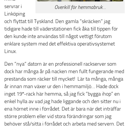
servrar i
Overkill för hemmabruk…
Linköping
och flyttat till Tyskland. Den gamla ”skräcken” jag
tidigare hade till väderstationen fick åka till tippen för
den kunde inte användas till något vettigt förutom
enklare system med det effektiva operativsystemet
Linux.
Den ”nya” datorn är en professionell rackserver som
dock har många år på nacken men fullt fungerande med
prestanda som räcker till mycket! Lär ta många, många
år innan man växer ur den i hemmamiljö… Hade dock
inget 19″-rack här hemma, så jag fick ”bygga ihop” en
enkel hylla av vad jag hade liggande och den sitter nu i
ena hörnet inne i förrådet. Det är bara när det inträffar
större problem eller vid stora förändringar som jag
behöver stå/sitta i förrådet och arbeta med servern. Det