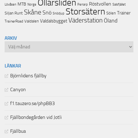
Ollarsliden
Röstvollen
MTB
Lövåsen
Norge
Penarp
Salsfjället
Storsätern
Skåne
Snö
Trainer
Siljan Runt
Sölen
Snödjup
Väderstation
Öland
Valdalsbygget
Valdalen
TrainerRoad
ARKIV
Arkiv
LÄNKAR
Björnlidens fjällby
Canyon
f1.tauzero.se/phpBB3
Fjällbondegården vid Jotli
Fjällbua