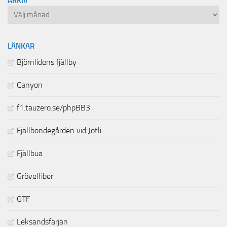
ARKIV
Arkiv
LÄNKAR
Björnlidens fjällby
Canyon
f1.tauzero.se/phpBB3
Fjällbondegården vid Jotli
Fjällbua
Grövelfiber
GTF
Leksandsfärjan