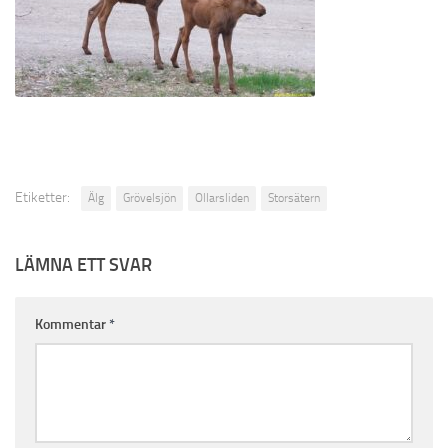
Etiketter:
Älg
Grövelsjön
Ollarsliden
Storsätern
LÄMNA ETT SVAR
Kommentar
*