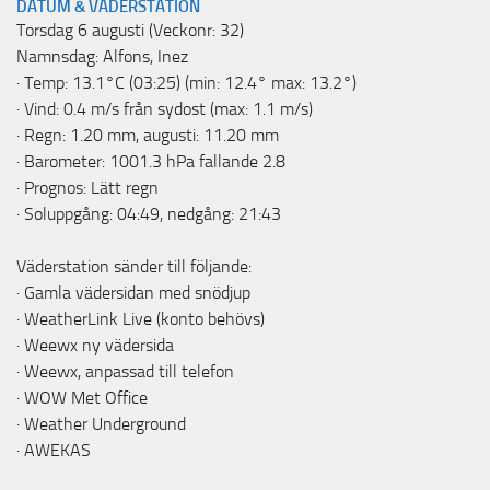
DATUM & VÄDERSTATION
Torsdag 6 augusti (Veckonr: 32)
Namnsdag: Alfons, Inez
· Temp: 13.1°C (03:25) (min: 12.4° max: 13.2°)
· Vind: 0.4 m/s från sydost (max: 1.1 m/s)
· Regn: 1.20 mm, augusti: 11.20 mm
· Barometer: 1001.3 hPa fallande 2.8
· Prognos: Lätt regn
· Soluppgång: 04:49, nedgång: 21:43
Väderstation sänder till följande:
·
Gamla vädersidan med snödjup
·
WeatherLink Live
(konto behövs)
·
Weewx ny vädersida
·
Weewx, anpassad till telefon
·
WOW Met Office
·
Weather Underground
·
AWEKAS