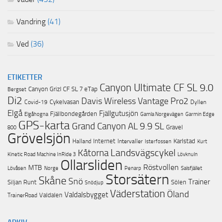
Vandring
(41)
Ved
(36)
ETIKETTER
Canyon Ultimate CF SL 9.0
Canyon Grizl CF SL 7 eTap
Bergset
Di2
Davis Wireless Vantage Pro2
Cykelvasan
Covid-19
Dyllen
Elgå
Fjällgutusjön
Fjällbondegården
Garmin Edge
Elgåhogna
Gamla Norgevägen
GPS-karta
Grand Canyon AL 9.9 SL
Gravel
800
Grövelsjön
Internet
Karlstad
Halland
Intervaller
Isterfossen
Kurt
Landsvägscykel
Kåtorna
Lövknuln
Kinetic Road Machine InRide 3
Ollarsliden
Röstvollen
MTB
Lövåsen
Norge
Penarp
Salsfjället
Storsätern
Skåne
Snö
Trainer
Siljan Runt
Sölen
Snödjup
Väderstation
Öland
Valdalsbygget
Valdalen
TrainerRoad