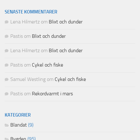
SENASTE KOMMENTARER
Lena Hilmertz
om
Blixt och dunder
Pastis
om
Blixt och dunder
Lena Hilmertz
om
Blixt och dunder
Pastis
om
Cykel och fiske
Samuel Westling
om
Cykel och fiske
Pastis
om
Rekordvarmt i mars
KATEGORIER
Blandat
(9)
Bygden
(95)