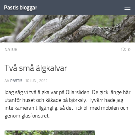
Pastis bloggar
Under innehåll
NATUR
0
Två små älgkalvar
AV
PASTIS
·
10 JUNI, 2022
Idag såg vi två älgkalvar på Ollarsliden. De gick länge här
utanför huset och käkade på björksly. Tyvärr hade jag
inte kameran tillgänglig, så det fick bli med mobilen och
genom glasfönstret.