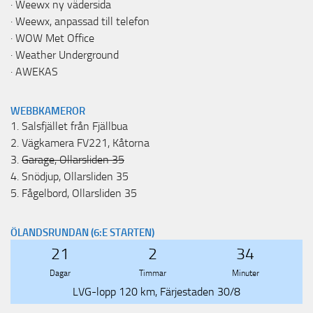
·
Weewx ny vädersida
·
Weewx, anpassad till telefon
·
WOW Met Office
·
Weather Underground
·
AWEKAS
WEBBKAMEROR
1.
Salsfjället från Fjällbua
2.
Vägkamera FV221, Kåtorna
3.
Garage, Ollarsliden 35
4.
Snödjup, Ollarsliden 35
5.
Fågelbord, Ollarsliden 35
ÖLANDSRUNDAN (6:E STARTEN)
21
2
34
Dagar
Timmar
Minuter
LVG-lopp 120 km, Färjestaden 30/8