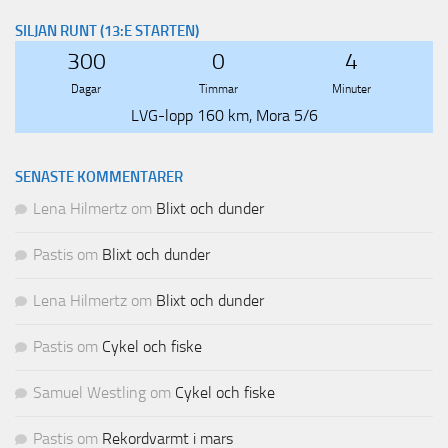
SILJAN RUNT (13:E STARTEN)
300
0
4
Dagar
Timmar
Minuter
LVG-lopp 160 km, Mora 5/6
SENASTE KOMMENTARER
Lena Hilmertz
om
Blixt och dunder
Pastis
om
Blixt och dunder
Lena Hilmertz
om
Blixt och dunder
Pastis
om
Cykel och fiske
Samuel Westling
om
Cykel och fiske
Pastis
om
Rekordvarmt i mars