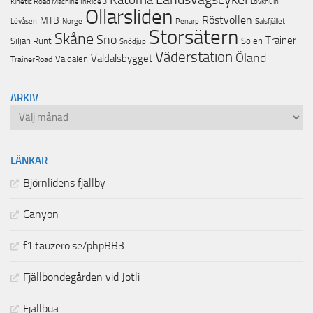
Lövknuln
Kinetic Road Machine InRide 3
Ollarsliden
Röstvollen
MTB
Lövåsen
Norge
Penarp
Salsfjället
Storsätern
Skåne
Snö
Trainer
Siljan Runt
Sölen
Snödjup
Väderstation
Öland
Valdalsbygget
Valdalen
TrainerRoad
ARKIV
Arkiv
LÄNKAR
Björnlidens fjällby
Canyon
f1.tauzero.se/phpBB3
Fjällbondegården vid Jotli
Fjällbua