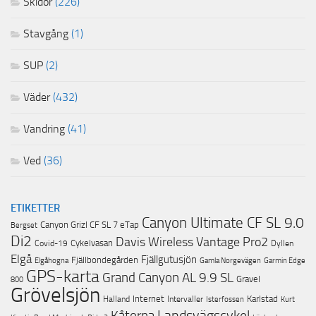
Skidor
(226)
Stavgång
(1)
SUP
(2)
Väder
(432)
Vandring
(41)
Ved
(36)
ETIKETTER
Canyon Ultimate CF SL 9.0
Canyon Grizl CF SL 7 eTap
Bergset
Di2
Davis Wireless Vantage Pro2
Cykelvasan
Covid-19
Dyllen
Elgå
Fjällgutusjön
Fjällbondegården
Garmin Edge
Elgåhogna
Gamla Norgevägen
GPS-karta
Grand Canyon AL 9.9 SL
Gravel
800
Grövelsjön
Internet
Karlstad
Halland
Intervaller
Isterfossen
Kurt
Landsvägscykel
Kåtorna