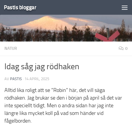
Pastis bloggar
Under innehåll
NATUR
0
Idag såg jag rödhaken
AV
PASTIS
·
14 APRIL, 2025
Alltid lika roligt att se ”Robin” här, det vill säga
rödhaken. Jag brukar se den i början på april så det var
inte speciellt tidigt. Men o andra sidan har jag inte
längre lika mycket koll på vad som händer vid
fågelborden.