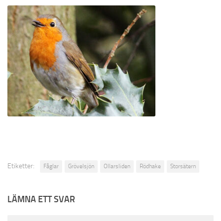
Etiketter:
Fåglar
Grövelsjön
Ollarsliden
Rödhake
Storsätern
LÄMNA ETT SVAR