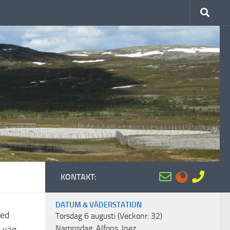
KONTAKT:
DATUM & VÄDERSTATION
med
Torsdag 6 augusti (Veckonr: 32)
å väg
Namnsdag: Alfons, Inez