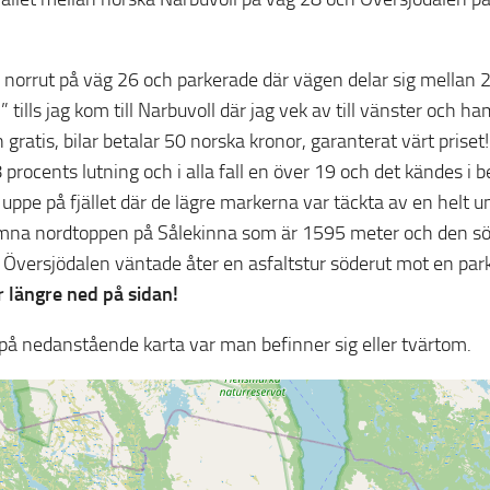
en norrut på väg 26 och parkerade där vägen delar sig mellan 
ills jag kom till Narbuvoll där jag vek av till vänster och h
n gratis, bilar betalar 50 norska kronor, garanterat värt priset
procents lutning och i alla fall en över 19 och det kändes i 
ppe på fjället där de lägre markerna var täckta av en helt u
mna nordtoppen på Sålekinna som är 1595 meter och den sö
 Översjödalen väntade åter en asfaltstur söderut mot en par
r längre ned på sidan!
på nedanstående karta var man befinner sig eller tvärtom.