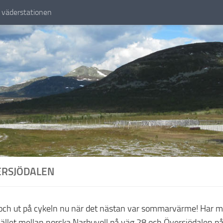
väderstationen
ERSJÖDALEN
at och ut på cykeln nu när det nästan var sommarvärme! Har 
fjället mellan norska Narbuvoll på väg 28 och Översjödalen p