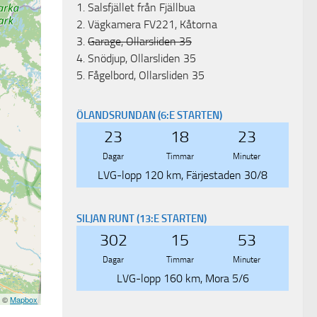
1.
Salsfjället från Fjällbua
2.
Vägkamera FV221, Kåtorna
3.
Garage, Ollarsliden 35
4.
Snödjup, Ollarsliden 35
5.
Fågelbord, Ollarsliden 35
ÖLANDSRUNDAN (6:E STARTEN)
23
18
23
Dagar
Timmar
Minuter
LVG-lopp 120 km, Färjestaden 30/8
SILJAN RUNT (13:E STARTEN)
302
15
53
Dagar
Timmar
Minuter
LVG-lopp 160 km, Mora 5/6
y ©
Mapbox