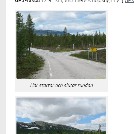
GPS-fakta:
72.91 km, 683 meters höjdstigning. [
GPX-
Här startar och slutar rundan