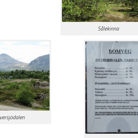
Sålekinna
Översjödalen