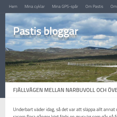
Hem
Mina cyklar
Mina GPS-spår
Om Pastis
Om 
Under innehåll
Pastis bloggar
FJÄLLVÄGEN MELLAN NARBUVOLL OCH ÖV
Underbart väder idag, så det var att släppa allt ann
racern flera gånger kört förbi en grusväg som går på 