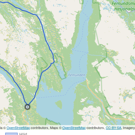
ta ©
OpenStreetMap
contributors, Maps ©
OpenStreetMap
contributors,
CC-BY-SA
, Imager