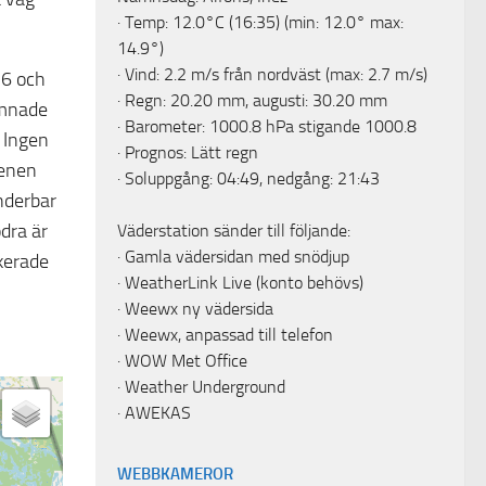
· Temp: 12.0°C (16:35) (min: 12.0° max:
14.9°)
· Vind: 2.2 m/s från nordväst (max: 2.7 m/s)
26 och
· Regn: 20.20 mm, augusti: 30.20 mm
amnade
· Barometer: 1000.8 hPa stigande 1000.8
! Ingen
· Prognos: Lätt regn
benen
· Soluppgång: 04:49, nedgång: 21:43
nderbar
dra är
Väderstation sänder till följande:
·
Gamla vädersidan med snödjup
kerade
·
WeatherLink Live
(konto behövs)
·
Weewx ny vädersida
·
Weewx, anpassad till telefon
·
WOW Met Office
·
Weather Underground
·
AWEKAS
WEBBKAMEROR