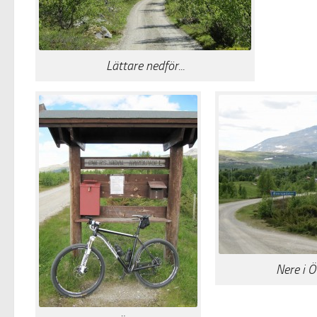
Lättare nedför...
Nere i 