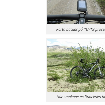
Korta backar på 18-19 proce
Här smakade en Runekaka br