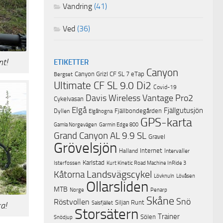
Vandring
(41)
Ved
(36)
nt!
ETIKETTER
Canyon
Canyon Grizl CF SL 7 eTap
Bergset
Ultimate CF SL 9.0 Di2
Covid-19
Davis Wireless Vantage Pro2
Cykelvasan
Elgå
Fjällgutusjön
Fjällbondegården
Dyllen
Elgåhogna
GPS-karta
Garmin Edge 800
Gamla Norgevägen
Grand Canyon AL 9.9 SL
Gravel
Grövelsjön
Internet
Halland
Intervaller
Karlstad
Isterfossen
Kurt Kinetic Road Machine InRide 3
Landsvägscykel
Kåtorna
Lövknuln
Lövåsen
Ollarsliden
MTB
Norge
Penarp
Skåne
Snö
Röstvollen
Siljan Runt
Salsfjället
a!
Storsätern
Trainer
Sölen
Snödjup