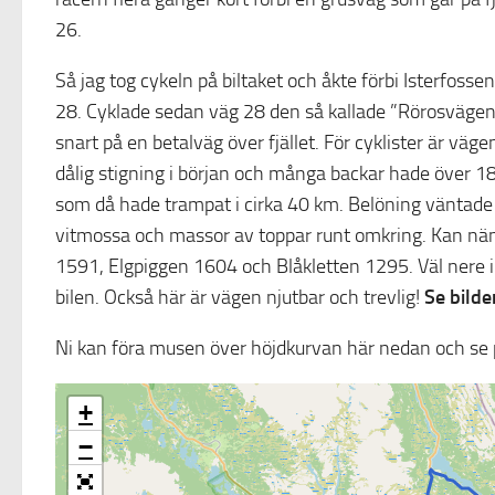
26.
Så jag tog cykeln på biltaket och åkte förbi Isterfoss
28. Cyklade sedan väg 28 den så kallade ”Rörosvägen” t
snart på en betalväg över fjället. För cyklister är väge
dålig stigning i början och många backar hade över 18 
som då hade trampat i cirka 40 km. Belöning väntade u
vitmossa och massor av toppar runt omkring. Kan nä
1591, Elgpiggen 1604 och Blåkletten 1295. Väl nere i
bilen. Också här är vägen njutbar och trevlig!
Se bilde
Ni kan föra musen över höjdkurvan här nedan och se 
+
−