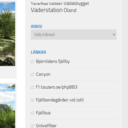
Valdalsbygget
Valdalen
TrainerRoad
Väderstation
Öland
ARKIV
Arkiv
LÄNKAR
Björnlidens fjällby
Canyon
f1.tauzero.se/phpBB3
Fjällbondegården vid Jotli
Fjällbua
Grövelfiber