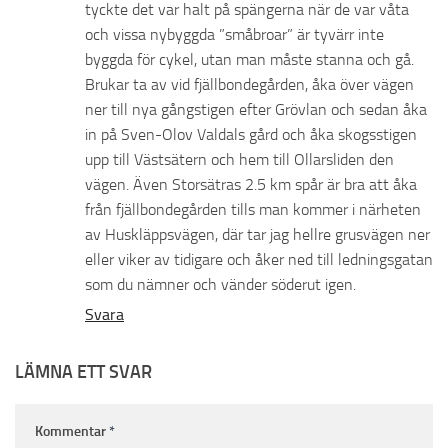
tyckte det var halt på spängerna när de var våta
och vissa nybyggda ”småbroar” är tyvärr inte
byggda för cykel, utan man måste stanna och gå.
Brukar ta av vid fjällbondegården, åka över vägen
ner till nya gångstigen efter Grövlan och sedan åka
in på Sven-Olov Valdals gård och åka skogsstigen
upp till Västsätern och hem till Ollarsliden den
vägen. Även Storsätras 2.5 km spår är bra att åka
från fjällbondegården tills man kommer i närheten
av Huskläppsvägen, där tar jag hellre grusvägen ner
eller viker av tidigare och åker ned till ledningsgatan
som du nämner och vänder söderut igen.
Svara
LÄMNA ETT SVAR
Kommentar
*