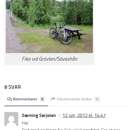
Fika vid Grövlan/Sävashån
8 SVAR
Kommentarer
8
Inkommande länkar
0
Sæming Sørjoten
12 juli, 2012 kl. 14:47
Hei.