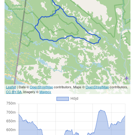
Leaflet
| Data ©
OpenStreetMap
contributors, Maps ©
OpenStreetMap
contributors,
CC-BY-SA
, Imagery ©
Mapbox