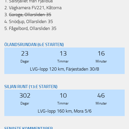
1.
Salsfjället från Fjällbua
2.
Vägkamera FV221, Kåtorna
3.
Garage, Ollarsliden 35
4.
Snödjup, Ollarsliden 35
5.
Fågelbord, Ollarsliden 35
ÖLANDSRUNDAN (6:E STARTEN)
23
13
16
Dagar
Timmar
Minuter
LVG-lopp 120 km, Färjestaden 30/8
SILJAN RUNT (13:E STARTEN)
302
10
46
Dagar
Timmar
Minuter
LVG-lopp 160 km, Mora 5/6
SENASTE KOMMENTARER