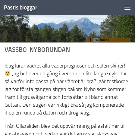
Pastis bloggar
Under innehåll
VASSBO-NYBORUNDAN
Idag lurar vädret alla väderprognoser och solen skiner!
Jag behöver en gång i veckan en lite längre cykeltur
så varför inte passa på när vädret är bra? Igår testkörde
jag för första gången stigen bakom Nybo som kommer
fram till grusvägarna och fortsätter till bland annat
Guttan. Den stigen var riktigt bra så jag komponerade
ihop en runda på datorn och drog iväg.
Från Ollarsliden blev det uppvärmning på asfalt ner till
Vassbovägen och sedan var det grusväg, skogsväg,