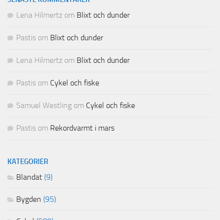
Lena Hilmertz
om
Blixt och dunder
Pastis
om
Blixt och dunder
Lena Hilmertz
om
Blixt och dunder
Pastis
om
Cykel och fiske
Samuel Westling
om
Cykel och fiske
Pastis
om
Rekordvarmt i mars
KATEGORIER
Blandat
(9)
Bygden
(95)