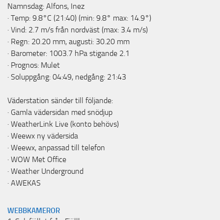
Namnsdag: Alfons, Inez
· Temp: 9.8°C (21:40) (min: 9.8° max: 14.9°)
· Vind: 2.7 m/s från nordväst (max: 3.4 m/s)
· Regn: 20.20 mm, augusti: 30.20 mm
· Barometer: 1003.7 hPa stigande 2.1
· Prognos: Mulet
· Soluppgång: 04:49, nedgång: 21:43
Väderstation sänder till följande:
·
Gamla vädersidan med snödjup
·
WeatherLink Live
(konto behövs)
·
Weewx ny vädersida
·
Weewx, anpassad till telefon
·
WOW Met Office
·
Weather Underground
·
AWEKAS
WEBBKAMEROR