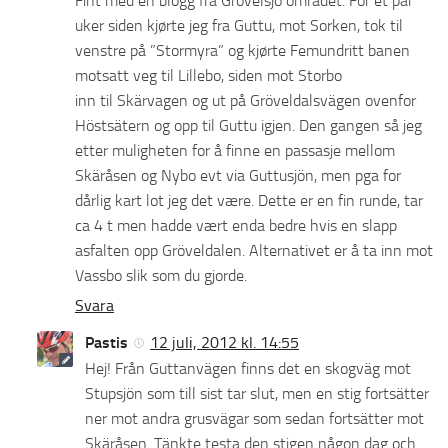
Fint med en blogg fra Grövelsjö området. For et par
uker siden kjørte jeg fra Guttu, mot Sorken, tok til
venstre på ”Stormyra” og kjørte Femundritt banen
motsatt veg til Lillebo, siden mot Storbo
inn til Skärvagen og ut på Gröveldalsvägen ovenfor
Höstsätern og opp til Guttu igjen. Den gangen så jeg
etter muligheten for å finne en passasje mellom
Skäråsen og Nybo evt via Guttusjön, men pga for
dårlig kart lot jeg det være. Dette er en fin runde, tar
ca 4 t men hadde vært enda bedre hvis en slapp
asfalten opp Gröveldalen. Alternativet er å ta inn mot
Vassbo slik som du gjorde.
Svara
Pastis
12 juli, 2012 kl. 14:55
Hej! Från Guttanvägen finns det en skogväg mot
Stupsjön som till sist tar slut, men en stig fortsätter
ner mot andra grusvägar som sedan fortsätter mot
Skäråsen. Tänkte testa den stigen någon dag och