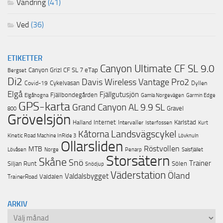
Vandring
(41)
Ved
(36)
ETIKETTER
Canyon Ultimate CF SL 9.0
Canyon Grizl CF SL 7 eTap
Bergset
Di2
Davis Wireless Vantage Pro2
Cykelvasan
Covid-19
Dyllen
Elgå
Fjällgutusjön
Fjällbondegården
Garmin Edge
Elgåhogna
Gamla Norgevägen
GPS-karta
Grand Canyon AL 9.9 SL
Gravel
800
Grövelsjön
Internet
Karlstad
Halland
Intervaller
Isterfossen
Kurt
Landsvägscykel
Kåtorna
Lövknuln
Kinetic Road Machine InRide 3
Ollarsliden
Röstvollen
MTB
Lövåsen
Norge
Penarp
Salsfjället
Storsätern
Skåne
Snö
Trainer
Siljan Runt
Sölen
Snödjup
Väderstation
Öland
Valdalsbygget
Valdalen
TrainerRoad
ARKIV
Arkiv