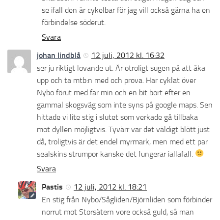
se ifall den är cykelbar för jag vill också gärna ha en
förbindelse söderut.
Svara
johan lindblå
12 juli, 2012 kl. 16:32
ser ju riktigt lovande ut. Är otroligt sugen på att åka
upp och ta mtb:n med och prova. Har cyklat över
Nybo förut med far min och en bit bort efter en
gammal skogsväg som inte syns på google maps. Sen
hittade vi lite stig i slutet som verkade gå tillbaka
mot dyllen möjligtvis. Tyvärr var det väldigt blött just
då, troligtvis är det endel myrmark, men med ett par
sealskins strumpor kanske det fungerar iallafall.
Svara
Pastis
12 juli, 2012 kl. 18:21
En stig från Nybo/Sågliden/Björnliden som förbinder
norrut mot Storsätern vore också guld, så man