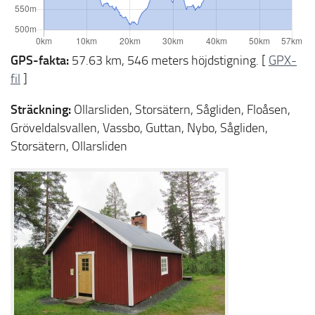
GPS-fakta:
57.63 km, 546 meters höjdstigning. [
GPX-
fil
]
Sträckning:
Ollarsliden, Storsätern, Sågliden, Floåsen,
Gröveldalsvallen, Vassbo, Guttan, Nybo, Sågliden,
Storsätern, Ollarsliden