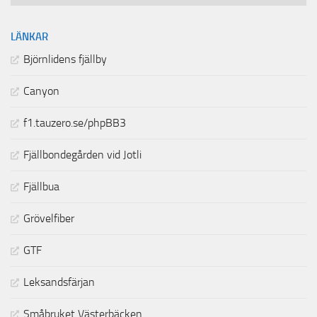
LÄNKAR
Björnlidens fjällby
Canyon
f1.tauzero.se/phpBB3
Fjällbondegården vid Jotli
Fjällbua
Grövelfiber
GTF
Leksandsfärjan
Småbruket Västerbäcken