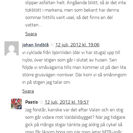
slipper asfalten helt. Angående blött, så är det inte
tokblött i markena, men som bekant har denna
sommar hittills varit usel, så det finns en del
vatten…
Svara
johan lindblå
12 juli, 2012 kl. 19:06
vi cyklade från björnliden (där vi har stuga) upp till
nybo, över stigen som går i slutet av husen. Sen
följde vi småvägarna tills man kommer ut på den lite
större grusvägen norröver. Där kom vi så småningom
in på stigen jag talar om.
Svara
Pastis
12 juli, 2012 kl. 19:57
Jag förstår, kanske var det efter Valan och en stig
som går vidare mot Valdalsbygget? När jag tidigare
gick på många stigar tänkte jag aldrig på cykel så
man får liksom börja om när man letar MTB-spår.