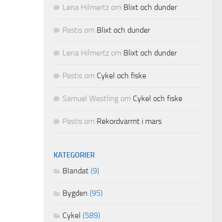
Lena Hilmertz
om
Blixt och dunder
Pastis
om
Blixt och dunder
Lena Hilmertz
om
Blixt och dunder
Pastis
om
Cykel och fiske
Samuel Westling
om
Cykel och fiske
Pastis
om
Rekordvarmt i mars
KATEGORIER
Blandat
(9)
Bygden
(95)
Cykel
(589)