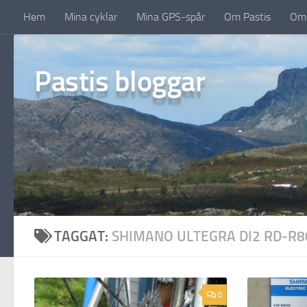
Hem
Mina cyklar
Mina GPS-spår
Om Pastis
Om 
Under innehåll
Pastis bloggar
TAGGAT:
SHIMANO ULTEGRA DI2 RD-R8
0