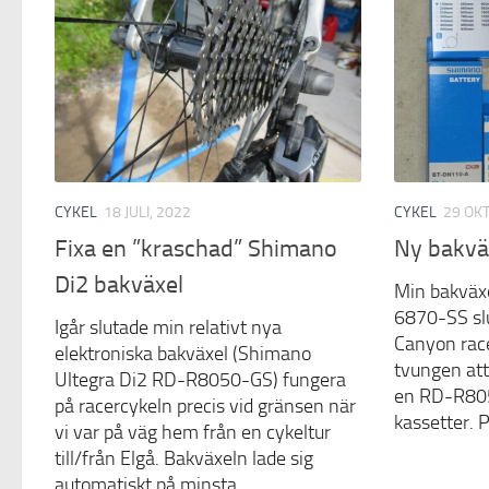
CYKEL
18 JULI, 2022
CYKEL
29 OK
Fixa en ”kraschad” Shimano
Ny bakvä
Di2 bakväxel
Min bakväx
6870-SS sl
Igår slutade min relativt nya
Canyon race
elektroniska bakväxel (Shimano
tvungen att 
Ultegra Di2 RD-R8050-GS) fungera
en RD-R805
på racercykeln precis vid gränsen när
kassetter. 
vi var på väg hem från en cykeltur
till/från Elgå. Bakväxeln lade sig
automatiskt på minsta...