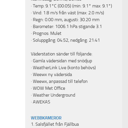
· Temp: 9.1°C (00:05) (min: 9.1° max: 9.1°)
· Vind: 1.8 m/s från väst (max: 2.0 m/s)
· Regn: 0.00 mm, augusti: 30.20 mm
· Barometer: 1006.1 hPa stigande 3.1
· Prognos: Mulet
· Soluppgång: 04:52, nedgång: 21:41
Väderstation sänder till följande:
·
Gamla vädersidan med snödjup
·
WeatherLink Live
(konto behövs)
·
Weewx ny vädersida
·
Weewx, anpassad till telefon
·
WOW Met Office
·
Weather Underground
·
AWEKAS
WEBBKAMEROR
1.
Salsfjället från Fjällbua