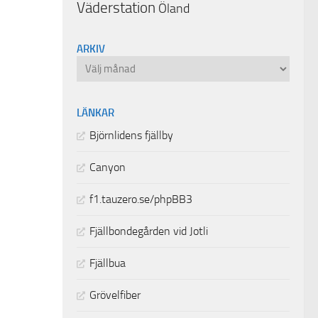
Väderstation
Öland
ARKIV
Arkiv
LÄNKAR
Björnlidens fjällby
Canyon
f1.tauzero.se/phpBB3
Fjällbondegården vid Jotli
Fjällbua
Grövelfiber