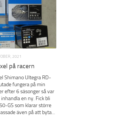
TOBER, 2021
xel på racern
el Shimano Ultegra RD-
utade fungera på min
r efter 6 säsonger så var
inhandla en ny. Fick bli
0-GS som klarar större
Passade även på att byta...