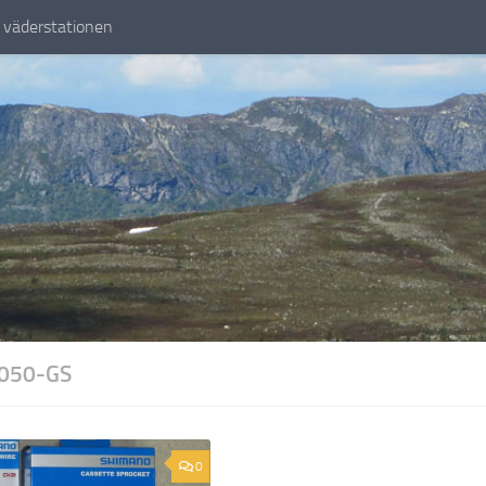
väderstationen
050-GS
0