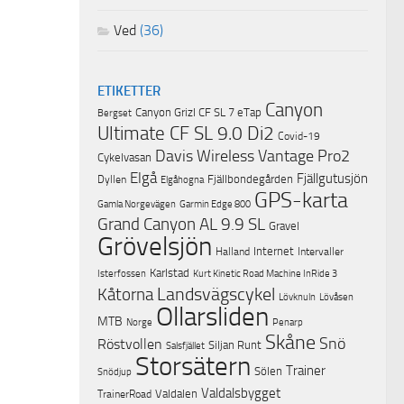
Ved
(36)
ETIKETTER
Canyon
Canyon Grizl CF SL 7 eTap
Bergset
Ultimate CF SL 9.0 Di2
Covid-19
Davis Wireless Vantage Pro2
Cykelvasan
Elgå
Fjällgutusjön
Fjällbondegården
Dyllen
Elgåhogna
GPS-karta
Garmin Edge 800
Gamla Norgevägen
Grand Canyon AL 9.9 SL
Gravel
Grövelsjön
Internet
Halland
Intervaller
Karlstad
Isterfossen
Kurt Kinetic Road Machine InRide 3
Landsvägscykel
Kåtorna
Lövknuln
Lövåsen
Ollarsliden
MTB
Norge
Penarp
Skåne
Snö
Röstvollen
Siljan Runt
Salsfjället
Storsätern
Trainer
Sölen
Snödjup
Valdalsbygget
Valdalen
TrainerRoad