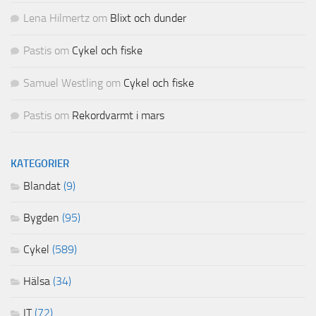
Lena Hilmertz
om
Blixt och dunder
Pastis
om
Cykel och fiske
Samuel Westling
om
Cykel och fiske
Pastis
om
Rekordvarmt i mars
KATEGORIER
Blandat
(9)
Bygden
(95)
Cykel
(589)
Hälsa
(34)
IT
(72)