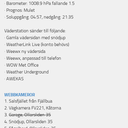
· Barometer: 1008.9 hPa fallande 1.5
· Prognos: Mulet
· Soluppgång: 04:57, nedgång: 21:35
Väderstation sänder till följande:
·
Gamla vädersidan med snödjup
·
WeatherLink Live
(konto behövs)
·
Weewx ny vädersida
·
Weewx, anpassad till telefon
·
WOW Met Office
·
Weather Underground
·
AWEKAS
WEBBKAMEROR
1.
Salsfjället från Fjällbua
2.
Vägkamera FV221, Kåtorna
3.
Garage, Ollarsliden 35
4.
Snödjup, Ollarsliden 35