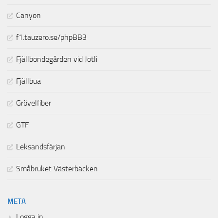
Canyon
f1.tauzero.se/phpBB3
Fjällbondegården vid Jotli
Fjällbua
Grövelfiber
GTF
Leksandsfärjan
Småbruket Västerbäcken
META
Logga in