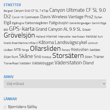
ETIKETTER
Canyon Ultimate CF SL 9.0
Canyon Grizl CF SL 7 eTap
Bergset
Di2
Davis Wireless Vantage Pro2
Cykelvasan
Covid-19
Dyllen
Elgå
Fjällgutusjön
Fjällbondegården
Garmin Edge
Elgåhogna
Gamla Norgevägen
GPS-karta
Grand Canyon AL 9.9 SL
Gravel
800
Grövelsjön
Internet
Karlstad
Halland
Intervaller
Isterfossen
Kurt
Landsvägscykel
Kåtorna
Lövknuln
Kinetic Road Machine InRide 3
Ollarsliden
Röstvollen
MTB
Lövåsen
Norge
Penarp
Salsfjället
Storsätern
Skåne
Snö
Trainer
Siljan Runt
Sölen
Snödjup
Väderstation
Öland
Valdalsbygget
Valdalen
TrainerRoad
ARKIV
Arkiv
LÄNKAR
Björnlidens fjällby