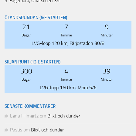
5.
Fågelbord, Ollarsliden 35
ÖLANDSRUNDAN (6:E STARTEN)
21
7
9
Dagar
Timmar
Minuter
LVG-lopp 120 km, Färjestaden 30/8
SILJAN RUNT (13:E STARTEN)
300
4
39
Dagar
Timmar
Minuter
LVG-lopp 160 km, Mora 5/6
SENASTE KOMMENTARER
Lena Hilmertz
om
Blixt och dunder
Pastis
om
Blixt och dunder