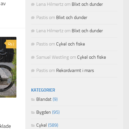
 av
Lena Hilmertz
om
Blixt och dunder
Pastis
om
Blixt och dunder
Lena Hilmertz
om
Blixt och dunder
Pastis
om
Cykel och fiske
2
Samuel Westling
om
Cykel och fiske
Pastis
om
Rekordvarmt i mars
KATEGORIER
Blandat
(9)
Bygden
(95)
Cykel
(589)
klade