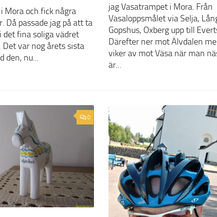
jag Vasatrampet i Mora. Från
 i Mora och fick några
Vasaloppsmålet via Selja, Lång
. Då passade jag på att ta
Gopshus, Oxberg upp till Evert
i det fina soliga vädret
Därefter ner mot Älvdalen m
 Det var nog årets sista
viker av mot Väsa när man nä
d den, nu...
är...
0