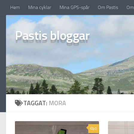
Hem
Mina cyklar
Mina GPS-spår
Om Pastis
Om 
Under innehåll
Pastis bloggar
TAGGAT:
MORA
0