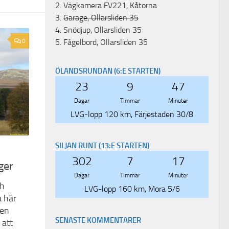
2.
Vägkamera FV221, Kåtorna
3.
Garage, Ollarsliden 35
4.
Snödjup, Ollarsliden 35
0
5.
Fågelbord, Ollarsliden 35
ÖLANDSRUNDAN (6:E STARTEN)
23
9
47
Dagar
Timmar
Minuter
LVG-lopp 120 km, Färjestaden 30/8
SILJAN RUNT (13:E STARTEN)
302
7
17
rger
Dagar
Timmar
Minuter
ch
LVG-lopp 160 km, Mora 5/6
a här
men
SENASTE KOMMENTARER
 att