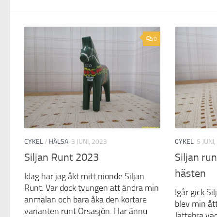
0
CYKEL
/
HÄLSA
3 JUNI, 2023
CYKEL
5 JUNI
Siljan Runt 2023
Siljan ru
hästen
Idag har jag åkt mitt nionde Siljan
Runt. Var dock tvungen att ändra min
Igår gick Si
anmälan och bara åka den kortare
blev min åt
varianten runt Orsasjön. Har ännu
Jättebra väd