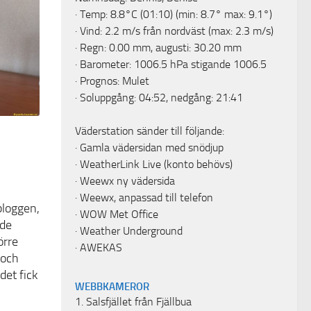
· Temp: 8.8°C (01:10) (min: 8.7° max: 9.1°)
· Vind: 2.2 m/s från nordväst (max: 2.3 m/s)
· Regn: 0.00 mm, augusti: 30.20 mm
· Barometer: 1006.5 hPa stigande 1006.5
· Prognos: Mulet
· Soluppgång: 04:52, nedgång: 21:41
Väderstation sänder till följande:
·
Gamla vädersidan med snödjup
e
·
WeatherLink Live
(konto behövs)
·
Weewx ny vädersida
·
Weewx, anpassad till telefon
bloggen,
·
WOW Met Office
nde
·
Weather Underground
örre
·
AWEKAS
 och
det fick
WEBBKAMEROR
1.
Salsfjället från Fjällbua