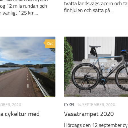
tvätta landsvägsracern och ta
Tog 12 mils rundan och
finhjulen och sätta på...
 vanligt 125 km...
0
TOBER, 2020
CYKEL
14 SEPTEMBER, 2020
ta cykeltur med
Vasatrampet 2020
I lördags den 12 september cy