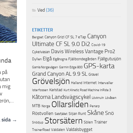
Ved
(36)
ETIKETTER
Canyon
Canyon Grizl CF SL 7 eTap
Bergset
Ultimate CF SL 9.0 Di2
Covid-19
Davis Wireless Vantage Pro2
Cykelvasan
Elgå
Fjällgutusjön
Fjällbondegården
unda
Dyllen
Elgåhogna
GPS-karta
Garmin Edge 800
Gamla Norgevägen
a på
Grand Canyon AL 9.9 SL
Gravel
Grövelsjön
rutan
Internet
Halland
Intervaller
a mig
Karlstad
Isterfossen
Kurt Kinetic Road Machine InRide 3
ev
Landsvägscykel
Kåtorna
Lövknuln
Lövåsen
erön,...
Ollarsliden
MTB
Norge
Penarp
Skåne
Snö
Röstvollen
Siljan Runt
Salsfjället
Storsätern
 sida →
Trainer
Sölen
Snödjup
Valdalsbygget
Valdalen
TrainerRoad