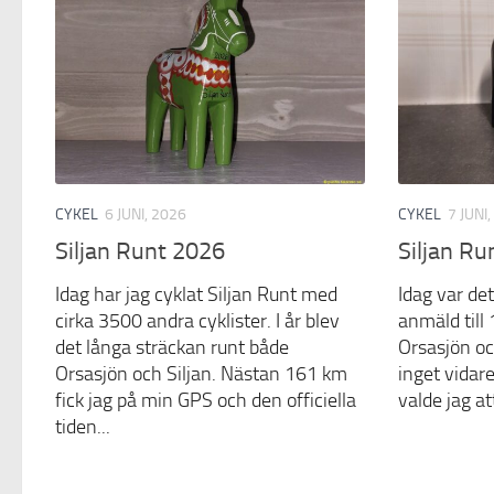
CYKEL
6 JUNI, 2026
CYKEL
7 JUNI
Siljan Runt 2026
Siljan Ru
Idag har jag cyklat Siljan Runt med
Idag var det
cirka 3500 andra cyklister. I år blev
anmäld till
det långa sträckan runt både
Orsasjön oc
Orsasjön och Siljan. Nästan 161 km
inget vida
fick jag på min GPS och den officiella
valde jag at
tiden...