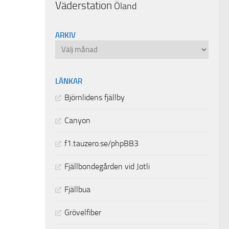
Väderstation
Öland
ARKIV
Arkiv
LÄNKAR
Björnlidens fjällby
Canyon
f1.tauzero.se/phpBB3
Fjällbondegården vid Jotli
Fjällbua
Grövelfiber