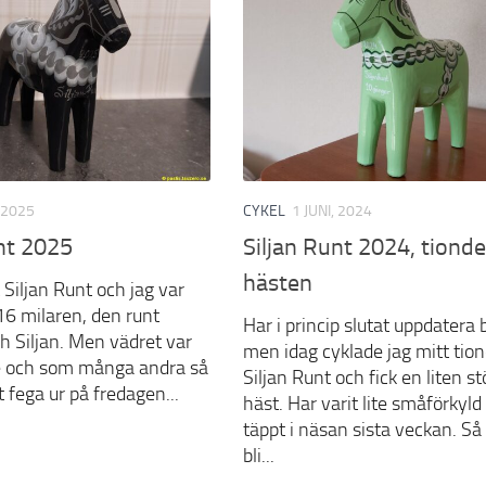
, 2025
CYKEL
1 JUNI, 2024
nt 2025
Siljan Runt 2024, tiond
hästen
 Siljan Runt och jag var
 16 milaren, den runt
Har i princip slutat uppdatera 
h Siljan. Men vädret var
men idag cyklade jag mitt tio
re och som många andra så
Siljan Runt och fick en liten st
t fega ur på fredagen...
häst. Har varit lite småförkyld
täppt i näsan sista veckan. Så 
bli...