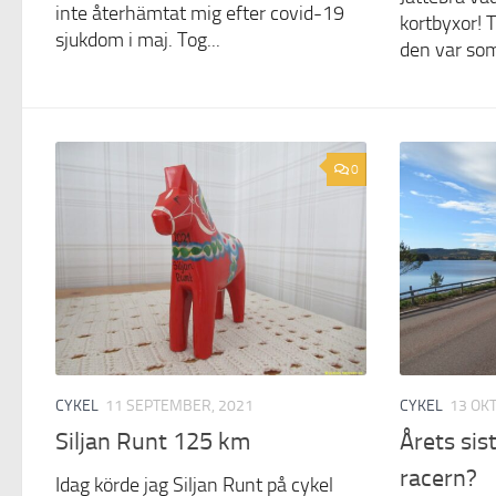
inte återhämtat mig efter covid-19
kortbyxor! 
sjukdom i maj. Tog...
den var som
0
CYKEL
11 SEPTEMBER, 2021
CYKEL
13 OK
Siljan Runt 125 km
Årets sis
racern?
Idag körde jag Siljan Runt på cykel