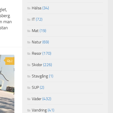
Hälsa
(34)
let,
sberg.
IT
(72)
en man
stan
Mat
(19)
Natur
(69)
Resor
(170)
2
Skidor
(226)
Stavgång
(1)
SUP
(2)
Väder
(432)
Vandring
(41)