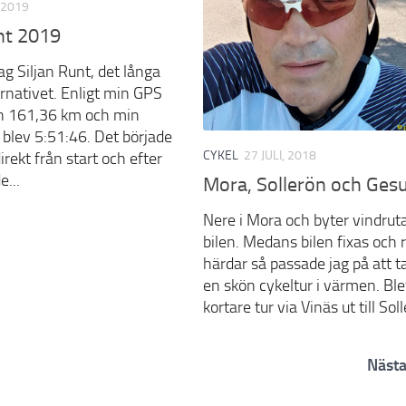
, 2019
nt 2019
ag Siljan Runt, det långa
ernativet. Enligt min GPS
an 161,36 km och min
id blev 5:51:46. Det började
CYKEL
27 JULI, 2018
rekt från start och efter
e...
Mora, Sollerön och Ges
Nere i Mora och byter vindrut
bilen. Medans bilen fixas och 
härdar så passade jag på att t
en skön cykeltur i värmen. Bl
kortare tur via Vinäs ut till Soll
Nästa