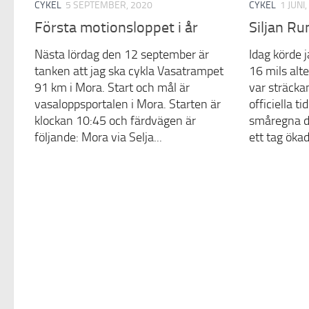
CYKEL
5 SEPTEMBER, 2020
CYKEL
1 JUNI
Första motionsloppet i år
Siljan Ru
Nästa lördag den 12 september är
Idag körde j
tanken att jag ska cykla Vasatrampet
16 mils alt
91 km i Mora. Start och mål är
var sträck
vasaloppsportalen i Mora. Starten är
officiella t
klockan 10:45 och färdvägen är
småregna di
följande: Mora via Selja...
ett tag ökad