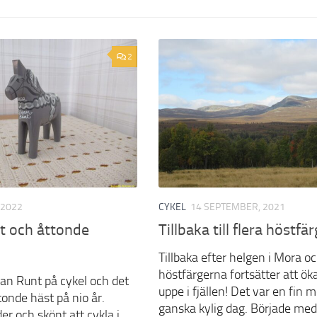
2
, 2022
CYKEL
14 SEPTEMBER, 2021
nt och åttonde
Tillbaka till flera höstfä
Tillbaka efter helgen i Mora o
höstfärgerna fortsätter att ök
ljan Runt på cykel och det
uppe i fjällen! Det var en fin 
tonde häst på nio år.
ganska kylig dag. Började med
er och skönt att cykla i